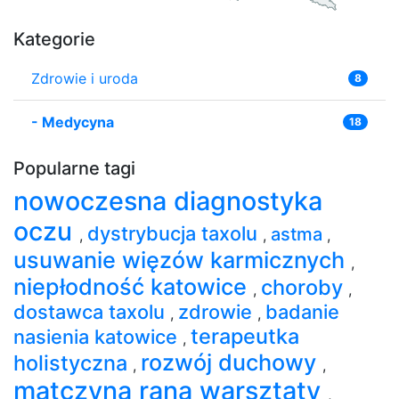
Kategorie
Zdrowie i uroda
8
-
Medycyna
18
Popularne tagi
nowoczesna diagnostyka
oczu
dystrybucja taxolu
astma
,
,
,
usuwanie więzów karmicznych
,
niepłodność katowice
choroby
,
,
dostawca taxolu
zdrowie
badanie
,
,
terapeutka
nasienia katowice
,
rozwój duchowy
holistyczna
,
,
matczyna rana warsztaty
,