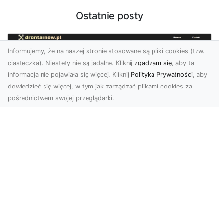
Ostatnie posty
Informujemy, że na naszej stronie stosowane są pliki cookies (tzw.
ciasteczka). Niestety nie są jadalne. Kliknij
zgadzam się
, aby ta
informacja nie pojawiała się więcej. Kliknij
Polityka Prywatności
, aby
dowiedzieć się więcej, w tym jak zarządzać plikami cookies za
pośrednictwem swojej przeglądarki.
Usługi dronem Tarnów – nowoczesne
spojrzenie na promocję i dokumentację
Współczesne technologie otwierają nowe
możliwości w prezentacji i analizie. Firma Dron
Tarnów ofer...