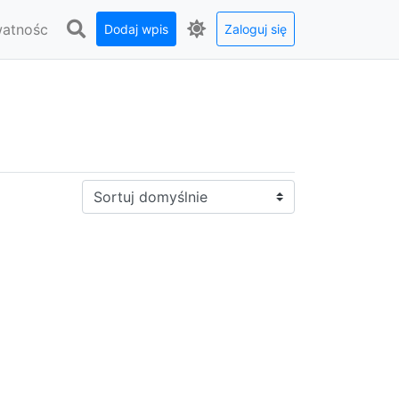
watnośc
Dodaj wpis
Zaloguj się
Sortuj: