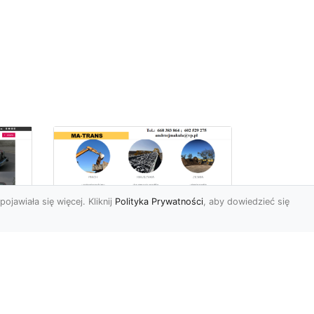
pojawiała się więcej. Kliknij
Polityka Prywatności
, aby dowiedzieć się
Profesjonalne Usługi
Rozbiórkowe i
Wyburzeniowe w
Radomiu – MA-TRANS
jako Zaufany Partner
ot