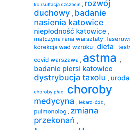
rozwój
konsultacja szczecin
,
duchowy
badanie
,
nasienia katowice
,
niepłodność katowice
,
matczyna rana warsztaty
laserow
,
dieta
korekcja wad wzroku
test
,
,
astma
covid warszawa
,
,
badanie piersi katowice
,
dystrybucja taxolu
urod
,
choroby
choroby płuc
,
,
medycyna
,
lekarz łódź
,
zmiana
pulmonolog
,
przekonań
,