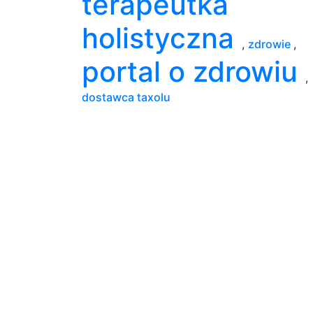
terapeutka
holistyczna
,
zdrowie
,
portal o zdrowiu
,
dostawca taxolu