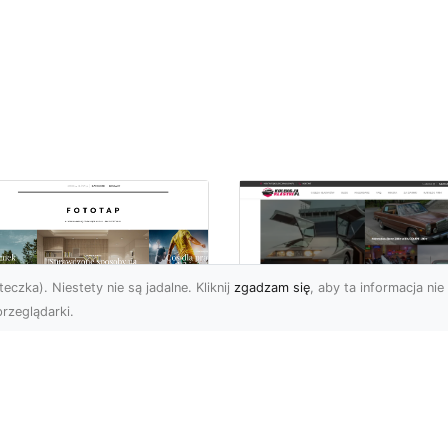
eczka). Niestety nie są jadalne. Kliknij
zgadzam się
, aby ta informacja nie 
rzeglądarki.
pewnij sobie
Kolekcjonowanie
ietne widoki – w
modeli Forda
zestrzeni domowej
Mustanga w serii H