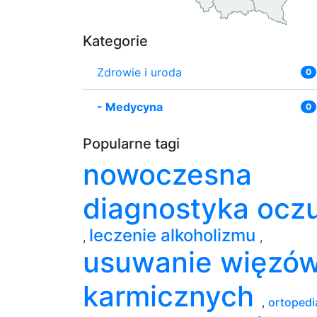
Kategorie
Zdrowie i uroda
0
-
Medycyna
0
Popularne tagi
nowoczesna
diagnostyka ocz
leczenie alkoholizmu
,
,
usuwanie więzó
karmicznych
,
ortopedi