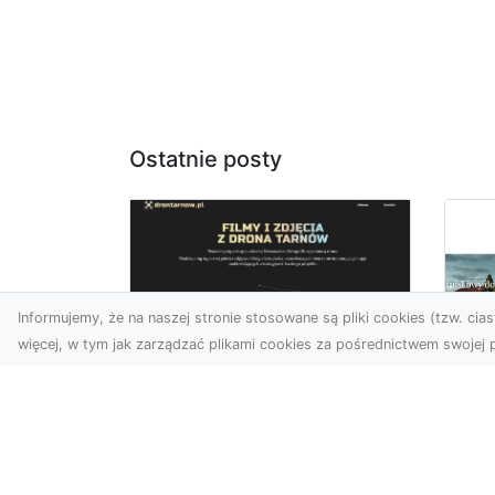
Ostatnie posty
Informujemy, że na naszej stronie stosowane są pliki cookies (tzw. ciast
więcej, w tym jak zarządzać plikami cookies za pośrednictwem swojej p
Usługi dronem
Tarnów –
Za
nowoczesne
św
spojrzenie na
pr
promocję i