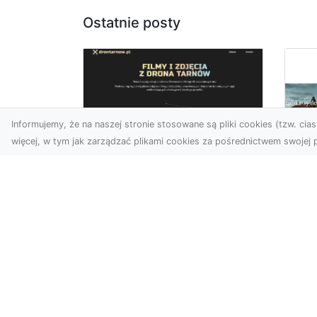
Ostatnie posty
Informujemy, że na naszej stronie stosowane są pliki cookies (tzw. ciast
więcej, w tym jak zarządzać plikami cookies za pośrednictwem swojej p
Usługi dronem
Tarnów –
Za
nowoczesne
św
spojrzenie na
pr
promocję i
Ci,
dokumentację
pod
Współczesne technologie
ch
otwierają nowe możliwości
wy
w prezentacji i analizie.
jez.