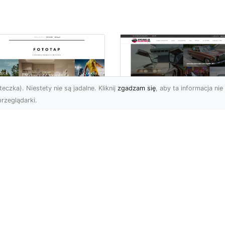
eczka). Niestety nie są jadalne. Kliknij
zgadzam się
, aby ta informacja nie 
rzeglądarki.
pewnij sobie
Kolekcjonowanie
ietne widoki – w
modeli Forda
zestrzeni domowej
Mustanga w serii H
Wheels
 którzy uwielbiają
różować, fascynują się
Wstęp do kolekcjonowan
odzeniem po górach,
modeli Forda Mustanga 
jazdami nad morze czy
serii Hot Wheels Czy
..