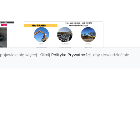
pojawiała się więcej. Kliknij
Polityka Prywatności
, aby dowiedzieć się
Profesjonalne Usługi
Rozbiórkowe i
Wyburzeniowe w
Radomiu – MA-TRANS
jako Zaufany Partner
ot
Rozbiórki i Wyburzenia
Budynków – Kluczowy Etap
ia
Przygotowania Inwestycji
w
Firma MA-TRANS z