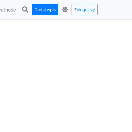
watnośc
Dodaj wpis
Zaloguj się