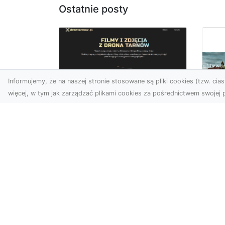
Ostatnie posty
Informujemy, że na naszej stronie stosowane są pliki cookies (tzw. ciast
więcej, w tym jak zarządzać plikami cookies za pośrednictwem swojej p
Usługi dronem
Tarnów –
Za
nowoczesne
św
spojrzenie na
pr
promocję i
Ci,
dokumentację
pod
Współczesne technologie
ch
otwierają nowe możliwości
wy
w prezentacji i analizie.
jez.