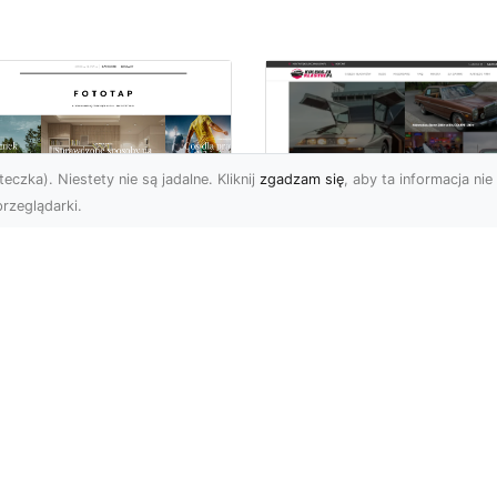
eczka). Niestety nie są jadalne. Kliknij
zgadzam się
, aby ta informacja nie 
rzeglądarki.
pewnij sobie
Kolekcjonowanie
ietne widoki – w
modeli Forda
zestrzeni domowej
Mustanga w serii H
Wheels
 którzy uwielbiają
różować, fascynują się
Wstęp do kolekcjonowan
odzeniem po górach,
modeli Forda Mustanga 
jazdami nad morze czy
serii Hot Wheels Czy
..
jeździsz Mustangiem w