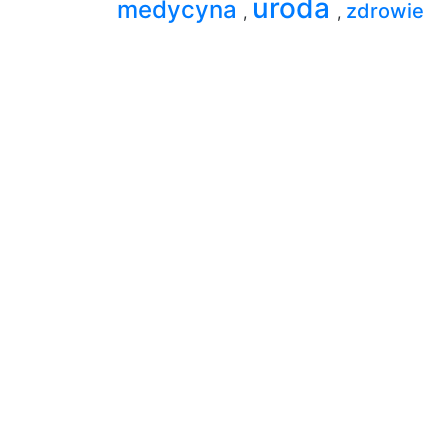
uroda
medycyna
zdrowie
,
,