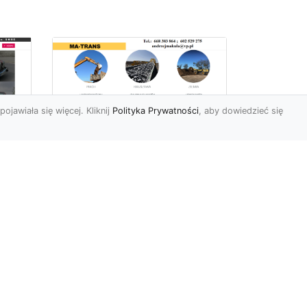
pojawiała się więcej. Kliknij
Polityka Prywatności
, aby dowiedzieć się
Profesjonalne Usługi
Rozbiórkowe i
Wyburzeniowe w
Radomiu – MA-TRANS
jako Zaufany Partner
ot
Rozbiórki i Wyburzenia
Budynków – Kluczowy Etap
ia
Przygotowania Inwestycji
w
Firma MA-TRANS z
Radomia...