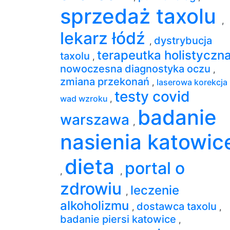
sprzedaż taxolu
,
lekarz łódź
dystrybucja
,
terapeutka holistyczn
taxolu
,
nowoczesna diagnostyka oczu
,
zmiana przekonań
,
laserowa korekcja
testy covid
wad wzroku
,
badanie
warszawa
,
nasienia katowic
dieta
portal o
,
,
zdrowiu
leczenie
,
alkoholizmu
dostawca taxolu
,
,
badanie piersi katowice
,