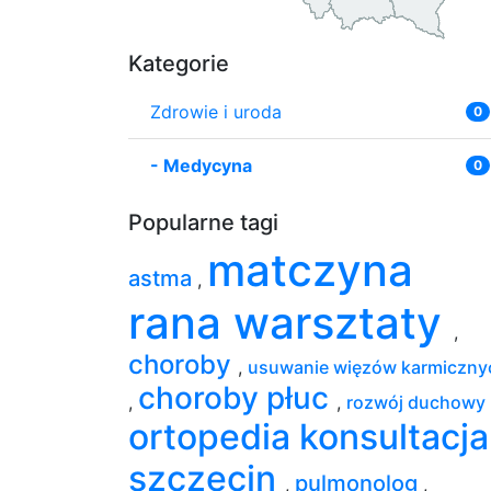
Kategorie
Zdrowie i uroda
0
-
Medycyna
0
Popularne tagi
matczyna
astma
,
rana warsztaty
,
choroby
,
usuwanie więzów karmiczny
choroby płuc
,
,
rozwój duchowy
ortopedia konsultacja
szczecin
pulmonolog
,
,