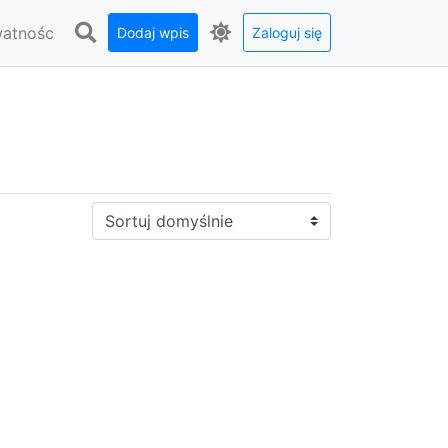
watnośc
Dodaj wpis
Zaloguj się
Sortuj: