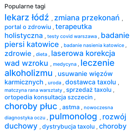
Popularne tagi
lekarz łódź
zmiana przekonań
,
,
terapeutka
portal o zdrowiu
,
badanie
holistyczna
,
testy covid warszawa
,
piersi katowice
,
badanie nasienia katowice
,
laserowa korekcja
zdrowie
,
dieta
,
leczenie
wad wzroku
,
medycyna
,
alkoholizmu
usuwanie więzów
,
karmicznych
dostawca taxolu
,
uroda
,
,
sprzedaż taxolu
matczyna rana warsztaty
,
,
ortopedia konsultacja szczecin
,
choroby płuc
astma
,
,
nowoczesna
pulmonolog
rozwój
diagnostyka oczu
,
,
duchowy
choroby
dystrybucja taxolu
,
,