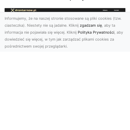
Informujemy, że na naszej stronie stosowane są pliki cookies (tzw.
ciasteczka). Niestety nie są jadalne. Kliknij
zgadzam się
, aby ta
informacja nie pojawiała się więcej. Kliknij
Polityka Prywatności
, aby
dowiedzieć się więcej, w tym jak zarządzać plikami cookies za
pośrednictwem swojej przeglądarki.
Usługi dronem Tarnów – nowoczesne
spojrzenie na promocję i dokumentację
Współczesne technologie otwierają nowe
możliwości w prezentacji i analizie. Firma Dron
Tarnów ofer...