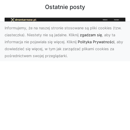
Ostatnie posty
Informujemy, że na naszej stronie stosowane są pliki cookies (tzw.
ciasteczka). Niestety nie są jadalne. Kliknij
zgadzam się
, aby ta
informacja nie pojawiała się więcej. Kliknij
Polityka Prywatności
, aby
dowiedzieć się więcej, w tym jak zarządzać plikami cookies za
pośrednictwem swojej przeglądarki.
Usługi dronem Tarnów – nowoczesne
spojrzenie na promocję i dokumentację
Współczesne technologie otwierają nowe
możliwości w prezentacji i analizie. Firma Dron
Tarnów ofer...