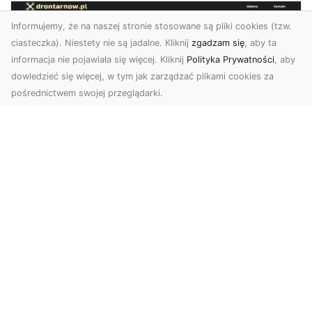
Informujemy, że na naszej stronie stosowane są pliki cookies (tzw.
ciasteczka). Niestety nie są jadalne. Kliknij
zgadzam się
, aby ta
informacja nie pojawiała się więcej. Kliknij
Polityka Prywatności
, aby
dowiedzieć się więcej, w tym jak zarządzać plikami cookies za
pośrednictwem swojej przeglądarki.
Usługi dronem Tarnów – nowoczesne
spojrzenie na promocję i dokumentację
Współczesne technologie otwierają nowe
możliwości w prezentacji i analizie. Firma Dron
Tarnów ofer...