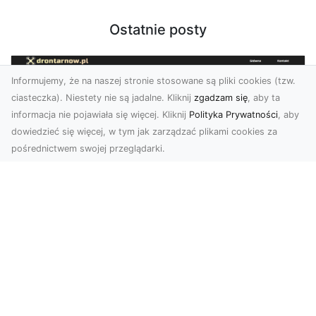
Ostatnie posty
Informujemy, że na naszej stronie stosowane są pliki cookies (tzw.
ciasteczka). Niestety nie są jadalne. Kliknij
zgadzam się
, aby ta
informacja nie pojawiała się więcej. Kliknij
Polityka Prywatności
, aby
dowiedzieć się więcej, w tym jak zarządzać plikami cookies za
pośrednictwem swojej przeglądarki.
Usługi dronem Tarnów – nowoczesne
spojrzenie na promocję i dokumentację
Współczesne technologie otwierają nowe
możliwości w prezentacji i analizie. Firma Dron
Tarnów ofer...