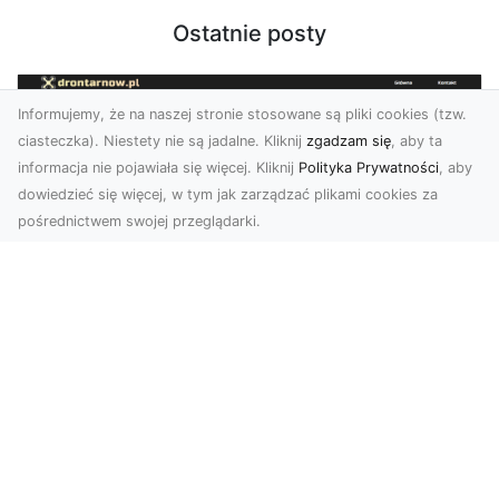
Ostatnie posty
Informujemy, że na naszej stronie stosowane są pliki cookies (tzw.
ciasteczka). Niestety nie są jadalne. Kliknij
zgadzam się
, aby ta
informacja nie pojawiała się więcej. Kliknij
Polityka Prywatności
, aby
dowiedzieć się więcej, w tym jak zarządzać plikami cookies za
pośrednictwem swojej przeglądarki.
Usługi dronem Tarnów – nowoczesne
spojrzenie na promocję i dokumentację
Współczesne technologie otwierają nowe
możliwości w prezentacji i analizie. Firma Dron
Tarnów ofer...