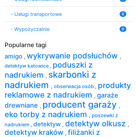
-
Usługi transportowe
0
-
Wypożyczalnie
0
Popularne tagi
wykrywanie podsłuchów
amigo
,
,
poduszki z
detektyw katowice
,
skarbonki z
nadrukiem
,
nadrukiem
produkty
,
obserwacja osób
,
reklamowe z nadrukiem
garaże
,
producent garaży
drewniane
,
,
eko torby z nadrukiem
,
poszewki z
detektyw olkusz
detektyw
nadrukiem
,
,
,
detektyw kraków
filiżanki z
,