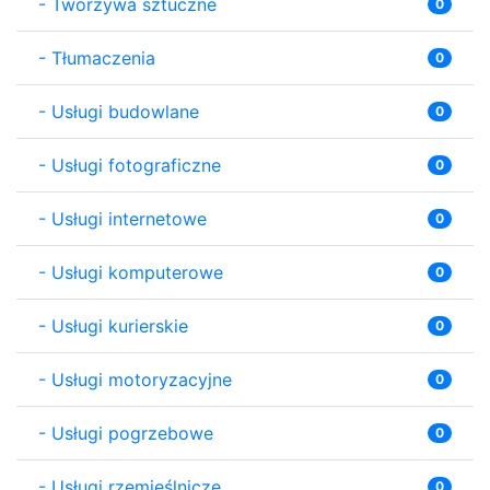
-
Tworzywa sztuczne
0
-
Tłumaczenia
0
-
Usługi budowlane
0
-
Usługi fotograficzne
0
-
Usługi internetowe
0
-
Usługi komputerowe
0
-
Usługi kurierskie
0
-
Usługi motoryzacyjne
0
-
Usługi pogrzebowe
0
-
Usługi rzemieślnicze
0