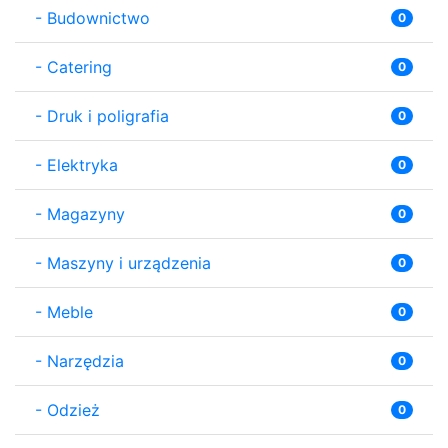
-
Budownictwo
0
-
Catering
0
-
Druk i poligrafia
0
-
Elektryka
0
-
Magazyny
0
-
Maszyny i urządzenia
0
-
Meble
0
-
Narzędzia
0
-
Odzież
0