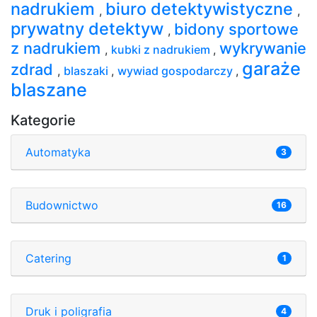
nadrukiem
biuro detektywistyczne
,
,
prywatny detektyw
bidony sportowe
,
z nadrukiem
wykrywanie
,
kubki z nadrukiem
,
garaże
zdrad
,
blaszaki
,
wywiad gospodarczy
,
blaszane
Kategorie
Automatyka
3
Budownictwo
16
Catering
1
Druk i poligrafia
4