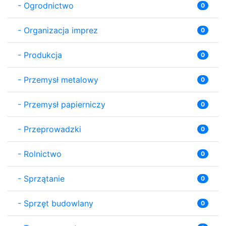
-
Ogrodnictwo
0
-
Organizacja imprez
0
-
Produkcja
0
-
Przemysł metalowy
0
-
Przemysł papierniczy
0
-
Przeprowadzki
0
-
Rolnictwo
0
-
Sprzątanie
0
-
Sprzęt budowlany
0