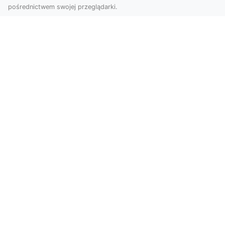
pośrednictwem swojej przeglądarki.
Usługi dronem Tarnów – nowoczesne
spojrzenie na promocję i dokumentację
Współczesne technologie otwierają nowe
możliwości w prezentacji i analizie. Firma Dron
Tarnów ofer...