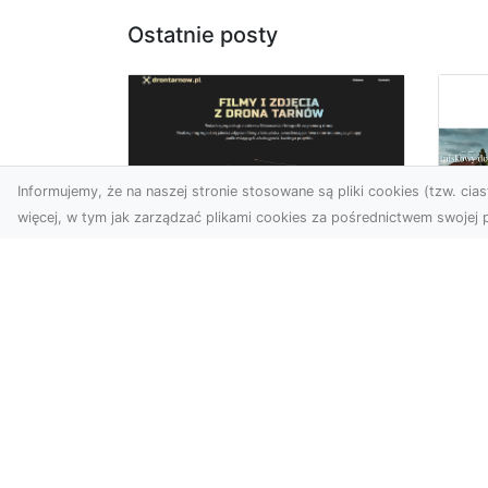
Ostatnie posty
Informujemy, że na naszej stronie stosowane są pliki cookies (tzw. ciast
więcej, w tym jak zarządzać plikami cookies za pośrednictwem swojej p
Usługi dronem
Tarnów –
Za
nowoczesne
św
spojrzenie na
pr
promocję i
Ci,
dokumentację
pod
Współczesne technologie
ch
otwierają nowe możliwości
wy
w prezentacji i analizie.
jez.