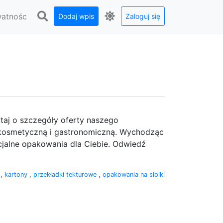
watnośc
Dodaj wpis
Zaloguj się
aj o szczegóły oferty naszego
 kosmetyczną i gastronomiczną. Wychodząc
jalne opakowania dla Ciebie. Odwiedź
i
,
kartony
,
przekładki tekturowe
,
opakowania na słoiki