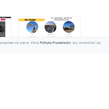
pojawiała się więcej. Kliknij
Polityka Prywatności
, aby dowiedzieć się
Profesjonalne Usługi
Rozbiórkowe i
Wyburzeniowe w
Radomiu – MA-TRANS
jako Zaufany Partner
ot
Rozbiórki i Wyburzenia
Budynków – Kluczowy Etap
ia
Przygotowania Inwestycji
w
Firma MA-TRANS z