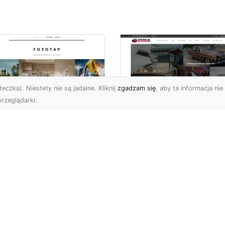
eczka). Niestety nie są jadalne. Kliknij
zgadzam się
, aby ta informacja nie 
rzeglądarki.
pewnij sobie
Kolekcjonowanie
ietne widoki – w
modeli Forda
zestrzeni domowej
Mustanga w serii H
Wheels
 którzy uwielbiają
różować, fascynują się
Wstęp do kolekcjonowan
odzeniem po górach,
modeli Forda Mustanga 
jazdami nad morze czy
serii Hot Wheels Czy
..