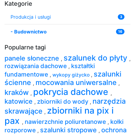
Kategorie
Produkcja i usługi
3
-
Budownictwo
16
Popularne tagi
szalunek do płyty
panele słoneczne
,
,
rozwiązania dachowe
kształtki
,
szalunki
fundamentowe
,
wykopy giżycko
,
ścienne
mocowania uniwersalne
,
,
pokrycia dachowe
kraków
,
,
narzędzia
katowice
zbiorniki do wody
,
,
zbiorniki na pix i
skrawające
,
pax
nawierzchnie poliuretanowe
kołki
,
,
szalunki stropowe
ochrona
rozporowe
,
,