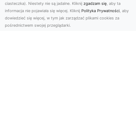
ciasteczka). Niestety nie są jadalne. Kliknij
zgadzam się
, aby ta
informacja nie pojawiała się więcej. Kliknij
Polityka Prywatności
, aby
dowiedzieć się więcej, w tym jak zarządzać plikami cookies za
pośrednictwem swojej przeglądarki.
Usługi dronem Tarnów – nowoczesne
spojrzenie na promocję i dokumentację
Współczesne technologie otwierają nowe
możliwości w prezentacji i analizie. Firma Dron
Tarnów ofer...
Zapewnij sobie świetne widoki – w
przestrzeni domowej