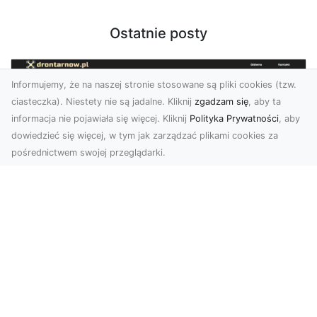
Ostatnie posty
Informujemy, że na naszej stronie stosowane są pliki cookies (tzw.
ciasteczka). Niestety nie są jadalne. Kliknij
zgadzam się
, aby ta
informacja nie pojawiała się więcej. Kliknij
Polityka Prywatności
, aby
dowiedzieć się więcej, w tym jak zarządzać plikami cookies za
pośrednictwem swojej przeglądarki.
Usługi dronem Tarnów – nowoczesne
spojrzenie na promocję i dokumentację
Współczesne technologie otwierają nowe
możliwości w prezentacji i analizie. Firma Dron