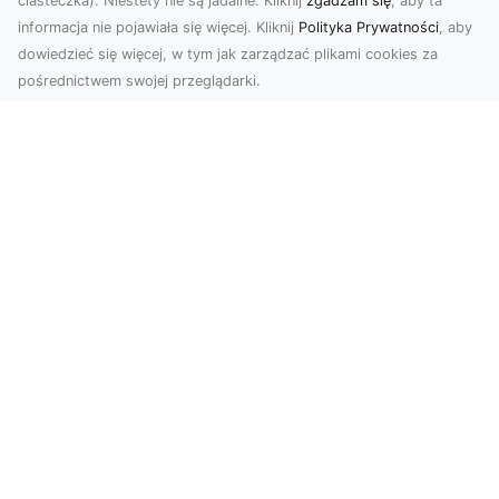
ciasteczka). Niestety nie są jadalne. Kliknij
zgadzam się
, aby ta
informacja nie pojawiała się więcej. Kliknij
Polityka Prywatności
, aby
dowiedzieć się więcej, w tym jak zarządzać plikami cookies za
pośrednictwem swojej przeglądarki.
Usługi dronem Tarnów – nowoczesne
spojrzenie na promocję i dokumentację
Współczesne technologie otwierają nowe
możliwości w prezentacji i analizie. Firma Dron
Tarnów ofer...