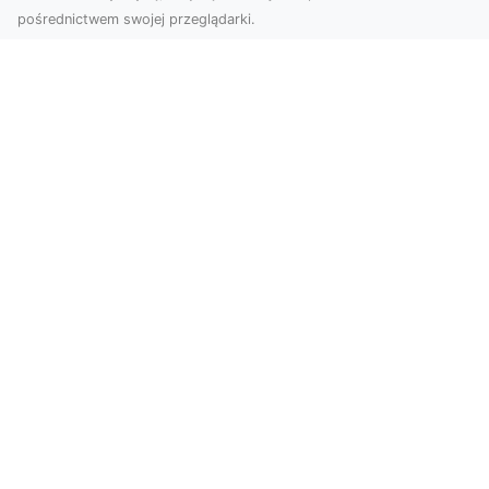
pośrednictwem swojej przeglądarki.
Usługi dronem Tarnów – nowoczesne
spojrzenie na promocję i dokumentację
Współczesne technologie otwierają nowe
możliwości w prezentacji i analizie. Firma Dron
Tarnów ofer...