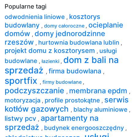
Popularne tagi
kosztorys
odwodnienia liniowe
,
ocieplanie
budowlany
,
domy całoroczne
,
domów
domy jednorodzinne
,
rzeszów
hurtownia budowlana lublin
,
,
projekt domu z kosztorysem
usługi
,
dom z bali na
budowlane
,
łazienki
,
sprzedaż
firma budowlana
,
,
sportfix
,
firmy budowlane
,
podczyszczanie
membrana epdm
,
,
serwis
motoryzacja
profile prostokątne
,
,
kotłów gazowych
blachy aluminiowe
,
,
apartamenty na
listwy pcv
,
sprzedaż
budynek energooszczędny
,
,
usługi