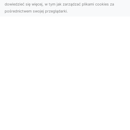
dowiedzieć się więcej, w tym jak zarządzać plikami cookies za
pośrednictwem swojej przeglądarki.
Usługi dronem Tarnów – nowoczesne
spojrzenie na promocję i dokumentację
Współczesne technologie otwierają nowe
możliwości w prezentacji i analizie. Firma Dron
Tarnów ofer...