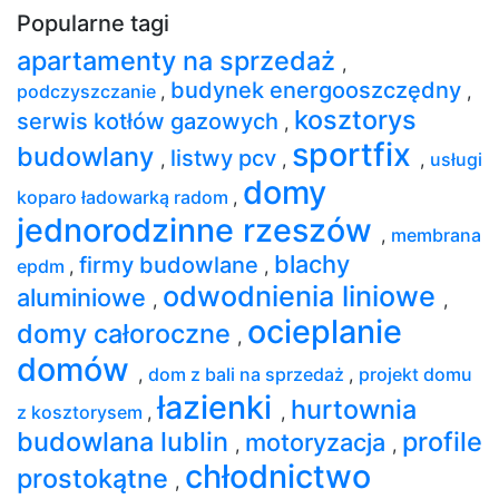
Popularne tagi
apartamenty na sprzedaż
,
budynek energooszczędny
podczyszczanie
,
,
kosztorys
serwis kotłów gazowych
,
sportfix
budowlany
listwy pcv
,
,
,
usługi
domy
koparo ładowarką radom
,
jednorodzinne rzeszów
,
membrana
blachy
firmy budowlane
epdm
,
,
odwodnienia liniowe
aluminiowe
,
,
ocieplanie
domy całoroczne
,
domów
,
dom z bali na sprzedaż
,
projekt domu
łazienki
hurtownia
z kosztorysem
,
,
budowlana lublin
profile
motoryzacja
,
,
chłodnictwo
prostokątne
,