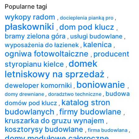
Popularne tagi
wykopy radom
,
docieplenia pianką pro
,
płaskowniki
dom pod klucz
,
,
bramy zielona góra
usługi budowlane
,
,
kalenica
wyposażenia do łazienek
,
,
ogniwa fotowoltaiczne
producent
,
domek
styropianu kielce
,
letniskowy na sprzedaż
,
boniowanie
deweloper komorniki
,
,
budowa
domy drewniane
,
doradztwo techniczne
,
katalog stron
domów pod klucz
,
budowlanych
firmy budowlane
,
,
kruszarka do gruzu wynajem
,
kosztorysy budowlane
,
firma budowlana
,
domy modułowe całoroczne