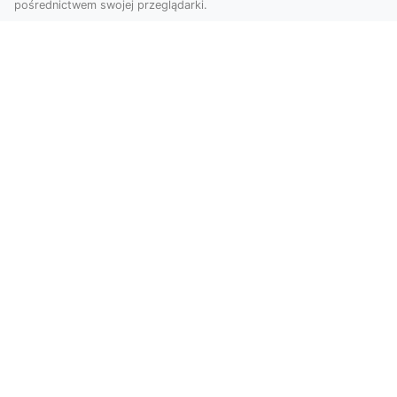
pośrednictwem swojej przeglądarki.
Usługi dronem Tarnów – nowoczesne
spojrzenie na promocję i dokumentację
Współczesne technologie otwierają nowe
możliwości w prezentacji i analizie. Firma Dron
Tarnów ofer...