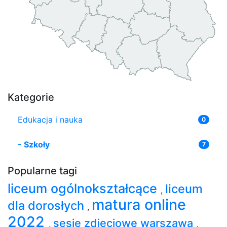
Kategorie
Edukacja i nauka
0
-
Szkoły
7
Popularne tagi
liceum ogólnokształcące
liceum
,
matura online
dla dorosłych
,
2022
sesje zdjęciowe warszawa
,
,