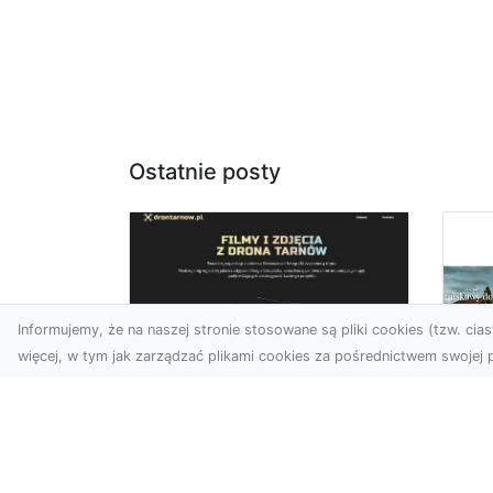
Ostatnie posty
Informujemy, że na naszej stronie stosowane są pliki cookies (tzw. ciast
więcej, w tym jak zarządzać plikami cookies za pośrednictwem swojej p
Usługi dronem
Tarnów –
Za
nowoczesne
św
spojrzenie na
pr