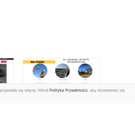
pojawiała się więcej. Kliknij
Polityka Prywatności
, aby dowiedzieć się
Profesjonalne Usługi
Rozbiórkowe i
Wyburzeniowe w
Radomiu – MA-TRANS
jako Zaufany Partner