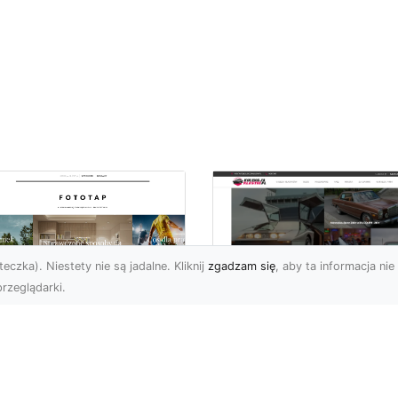
eczka). Niestety nie są jadalne. Kliknij
zgadzam się
, aby ta informacja nie 
rzeglądarki.
pewnij sobie
Kolekcjonowanie
ietne widoki – w
modeli Forda
zestrzeni domowej