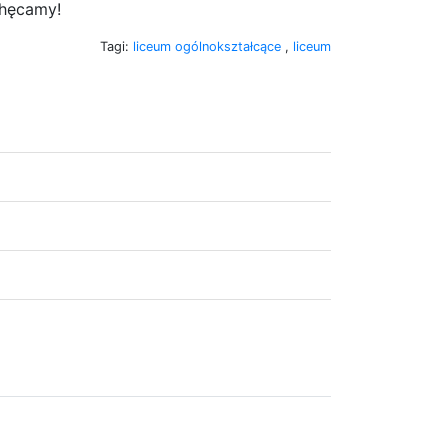
chęcamy!
Tagi:
liceum ogólnokształcące
,
liceum