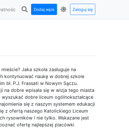
watnośc
Dodaj wpis
Zaloguj się
m mieście? Jaka szkoła zasługuje na
ych kontynuować naukę w dobrej szkole
 im bł. P.J. Frassati w Nowym Sączu.
cji na dobre wpisała się w wizja tego miasta
ie wyszukać dobre liceum ogólnokształcące
ajomienia się z naszym systemem edukacji
 z ofertą naszego Katolickiego Liceum
h rysowników i nie tylko. Wskazane jest
poznać ofertę najlepszej placówki