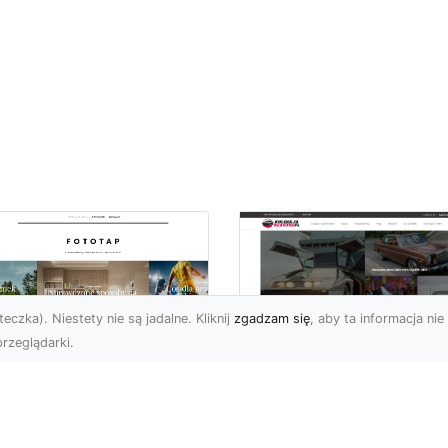
eczka). Niestety nie są jadalne. Kliknij
zgadzam się
, aby ta informacja nie 
rzeglądarki.
pewnij sobie
Kolekcjonowanie
ietne widoki – w
modeli Forda