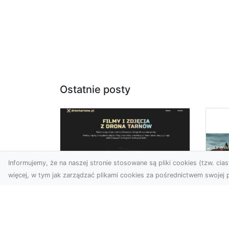
Ostatnie posty
Informujemy, że na naszej stronie stosowane są pliki cookies (tzw. ciast
więcej, w tym jak zarządzać plikami cookies za pośrednictwem swojej p
Usługi dronem
Tarnów –
Za
nowoczesne
św