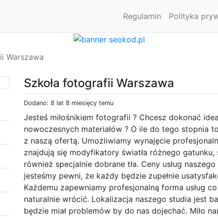
Regulamin
Polityka pry
fii Warszawa
Szkoła fotografii Warszawa
Dodano: 8 lat 8 miesięcy temu
Jesteś miłośnikiem fotografii ? Chcesz dokonać ide
nowoczesnych materiałów ? O ile do tego stopnia t
z naszą ofertą. Umożliwiamy wynajęcie profesjonal
znajdują się modyfikatory światła różnego gatunku,
również specjalnie dobrane tła. Ceny usług naszego 
jesteśmy pewni, że każdy będzie zupełnie usatysfak
Każdemu zapewniamy profesjonalną forma usług co s
naturalnie wrócić. Lokalizacja naszego studia jest 
będzie miał problemów by do nas dojechać. Miło n