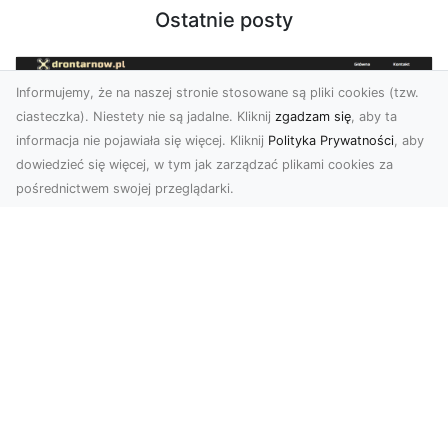
Ostatnie posty
Informujemy, że na naszej stronie stosowane są pliki cookies (tzw.
ciasteczka). Niestety nie są jadalne. Kliknij
zgadzam się
, aby ta
informacja nie pojawiała się więcej. Kliknij
Polityka Prywatności
, aby
dowiedzieć się więcej, w tym jak zarządzać plikami cookies za
pośrednictwem swojej przeglądarki.
Usługi dronem Tarnów – nowoczesne
spojrzenie na promocję i dokumentację
Współczesne technologie otwierają nowe
możliwości w prezentacji i analizie. Firma Dron
Tarnów ofer...