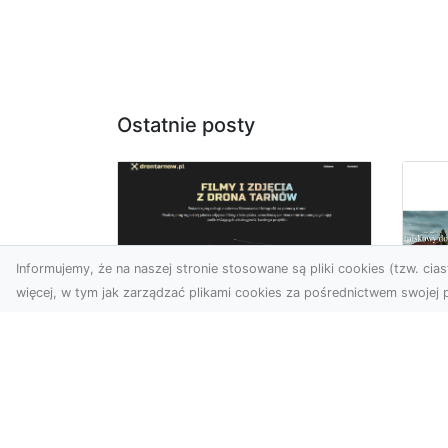
Ostatnie posty
Informujemy, że na naszej stronie stosowane są pliki cookies (tzw. ciast
więcej, w tym jak zarządzać plikami cookies za pośrednictwem swojej p
Usługi dronem
Tarnów –
Za
nowoczesne
św
spojrzenie na
pr
promocję i
Ci,