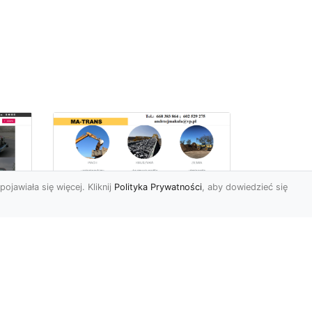
pojawiała się więcej. Kliknij
Polityka Prywatności
, aby dowiedzieć się
Profesjonalne Usługi
Rozbiórkowe i
Wyburzeniowe w
Radomiu – MA-TRANS
jako Zaufany Partner
ot