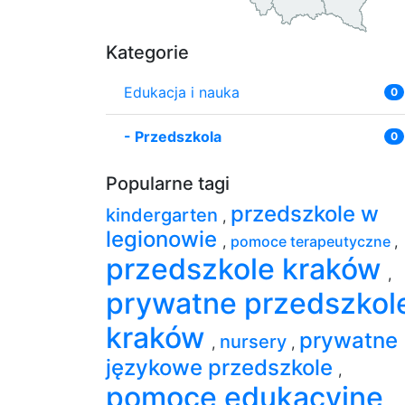
Kategorie
Edukacja i nauka
0
-
Przedszkola
0
Popularne tagi
przedszkole w
kindergarten
,
legionowie
,
pomoce terapeutyczne
,
przedszkole kraków
,
prywatne przedszkol
kraków
prywatne
nursery
,
,
językowe przedszkole
,
pomoce edukacyjne
,