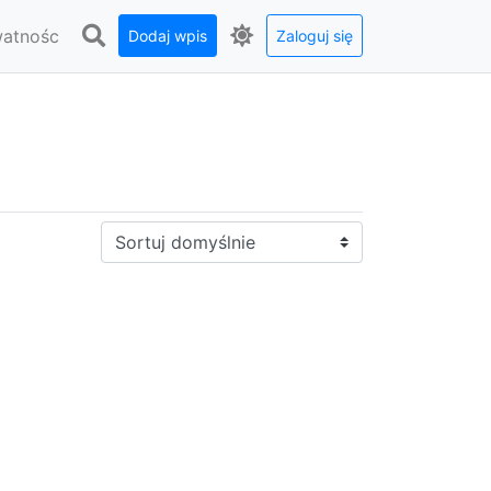
watnośc
Dodaj wpis
Zaloguj się
Sortuj: