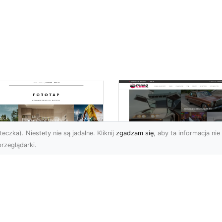
eczka). Niestety nie są jadalne. Kliknij
zgadzam się
, aby ta informacja nie 
rzeglądarki.
pewnij sobie
Kolekcjonowanie
ietne widoki – w
modeli Forda
zestrzeni domowej
Mustanga w serii H
Wheels
 którzy uwielbiają