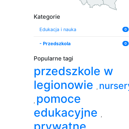
Kategorie
Edukacja i nauka
0
-
Przedszkola
0
Popularne tagi
przedszkole w
legionowie
nurser
,
pomoce
,
edukacyjne
,
prywatne