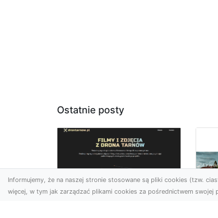
Ostatnie posty
Informujemy, że na naszej stronie stosowane są pliki cookies (tzw. ciast
więcej, w tym jak zarządzać plikami cookies za pośrednictwem swojej p
Usługi dronem