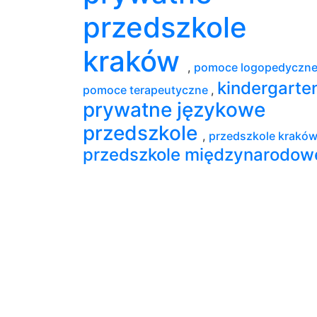
przedszkole
kraków
,
pomoce logopedyczn
kindergarte
pomoce terapeutyczne
,
prywatne językowe
przedszkole
,
przedszkole krakó
przedszkole międzynarodow