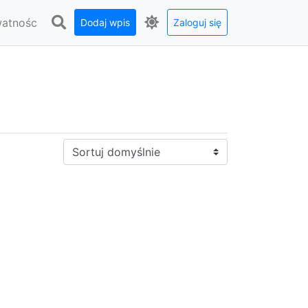
watnośc
Dodaj wpis
Zaloguj się
Sortuj: