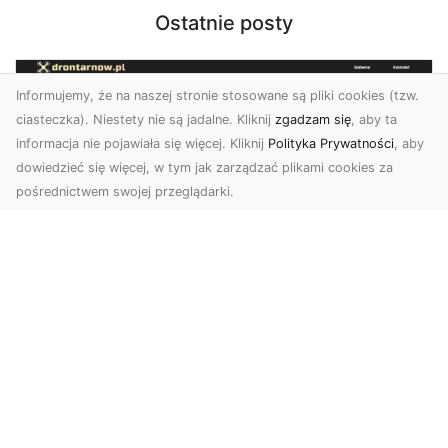
Ostatnie posty
Informujemy, że na naszej stronie stosowane są pliki cookies (tzw.
ciasteczka). Niestety nie są jadalne. Kliknij
zgadzam się
, aby ta
informacja nie pojawiała się więcej. Kliknij
Polityka Prywatności
, aby
dowiedzieć się więcej, w tym jak zarządzać plikami cookies za
pośrednictwem swojej przeglądarki.
Usługi dronem Tarnów – nowoczesne
spojrzenie na promocję i dokumentację
Współczesne technologie otwierają nowe
możliwości w prezentacji i analizie. Firma Dron
Tarnów ofer...