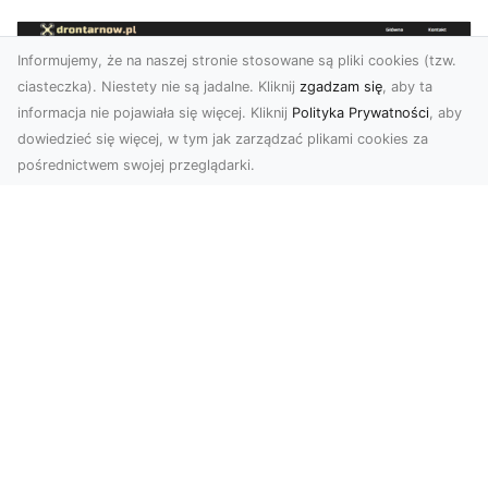
Informujemy, że na naszej stronie stosowane są pliki cookies (tzw.
ciasteczka). Niestety nie są jadalne. Kliknij
zgadzam się
, aby ta
informacja nie pojawiała się więcej. Kliknij
Polityka Prywatności
, aby
dowiedzieć się więcej, w tym jak zarządzać plikami cookies za
pośrednictwem swojej przeglądarki.
Usługi dronem Tarnów – nowoczesne
spojrzenie na promocję i dokumentację
Współczesne technologie otwierają nowe
możliwości w prezentacji i analizie. Firma Dron
Tarnów ofer...