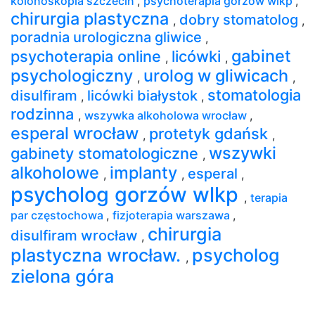
kolonoskopia szczecin
,
psychoterapia gorzów wlkp
,
chirurgia plastyczna
dobry stomatolog
,
,
poradnia urologiczna gliwice
,
gabinet
psychoterapia online
licówki
,
,
psychologiczny
urolog w gliwicach
,
,
stomatologia
disulfiram
licówki białystok
,
,
rodzinna
,
wszywka alkoholowa wrocław
,
esperal wrocław
protetyk gdańsk
,
,
wszywki
gabinety stomatologiczne
,
alkoholowe
implanty
esperal
,
,
,
psycholog gorzów wlkp
,
terapia
par częstochowa
,
fizjoterapia warszawa
,
chirurgia
disulfiram wrocław
,
plastyczna wrocław.
psycholog
,
zielona góra