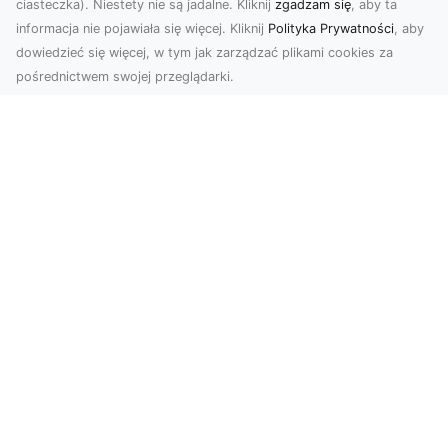
ciasteczka). Niestety nie są jadalne. Kliknij
zgadzam się
, aby ta
informacja nie pojawiała się więcej. Kliknij
Polityka Prywatności
, aby
dowiedzieć się więcej, w tym jak zarządzać plikami cookies za
pośrednictwem swojej przeglądarki.
Usługi dronem Tarnów – nowoczesne
spojrzenie na promocję i dokumentację
Współczesne technologie otwierają nowe
możliwości w prezentacji i analizie. Firma Dron
Tarnów ofer...