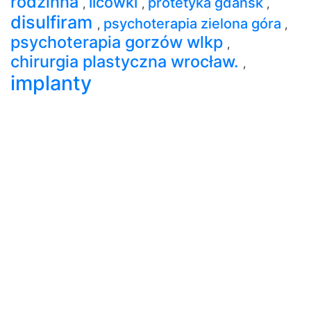
rodzinna
licówki
protetyka gdańsk
,
,
,
disulfiram
psychoterapia zielona góra
,
,
psychoterapia gorzów wlkp
,
chirurgia plastyczna wrocław.
,
implanty