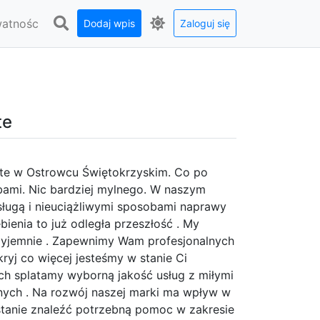
watnośc
Dodaj wpis
Zaloguj się
te
onte w Ostrowcu Świętokrzyskim. Co po
bami. Nic bardziej mylnego. W naszym
sługą i nieuciążliwymi sposobami naprawy
ienia to już odległa przeszłość . My
zyjemnie . Zapewnimy Wam profesjonalnych
kryj co więcej jesteśmy w stanie Ci
h splatamy wyborną jakość usług z miłymi
znych . Na rozwój naszej marki ma wpływ w
 stanie znaleźć potrzebną pomoc w zakresie