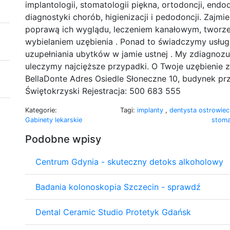
implantologii, stomatologii piękna, ortodoncji, endodo
diagnostyki chorób, higienizacji i pedodoncji. Zaj
poprawą ich wyglądu, leczeniem kanałowym, tworze
wybielaniem uzębienia . Ponad to świadczymy usłu
uzupełniania ubytków w jamie ustnej . My zdiagnozuj
uleczymy najcięższe przypadki. O Twoje uzębienie 
BellaDonte Adres Osiedle Słoneczne 10, budynek pr
Świętokrzyski Rejestracja: 500 683 555
Kategorie:
Tagi:
implanty
,
dentysta ostrowie
Gabinety lekarskie
stoma
Podobne wpisy
Centrum Gdynia - skuteczny detoks alkoholowy
Badania kolonoskopia Szczecin - sprawdź
Dental Ceramic Studio Protetyk Gdańsk