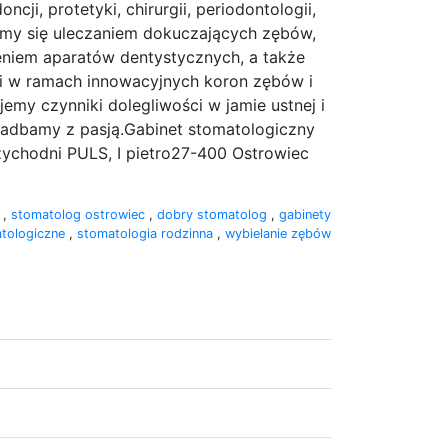
ncji, protetyki, chirurgii, periodontologii,
miemy się uleczaniem dokuczających zębów,
niem aparatów dentystycznych, a także
gi w ramach innowacyjnych koron zębów i
emy czynniki dolegliwości w jamie ustnej i
zadbamy z pasją.Gabinet stomatologiczny
zychodni PULS, I pietro27-400 Ostrowiec
c
,
stomatolog ostrowiec
,
dobry stomatolog
,
gabinety
tologiczne
,
stomatologia rodzinna
,
wybielanie zębów