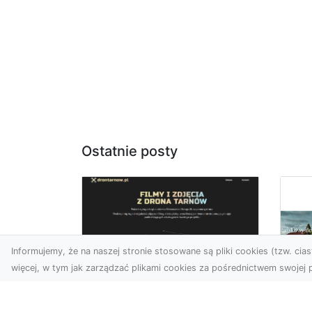
Ostatnie posty
Informujemy, że na naszej stronie stosowane są pliki cookies (tzw. ciast
więcej, w tym jak zarządzać plikami cookies za pośrednictwem swojej p
Usługi dronem