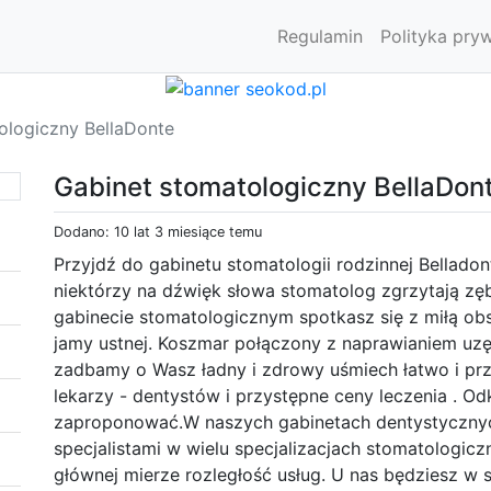
Regulamin
Polityka pry
ologiczny BellaDonte
Gabinet stomatologiczny BellaDon
Dodano: 10 lat 3 miesiące temu
Przyjdź do gabinetu stomatologii rodzinnej Bellad
niektórzy na dźwięk słowa stomatolog zgrzytają zę
gabinecie stomatologicznym spotkasz się z miłą ob
jamy ustnej. Koszmar połączony z naprawianiem uzęb
zadbamy o Wasz ładny i zdrowy uśmiech łatwo i pr
lekarzy - dentystów i przystępne ceny leczenia . Od
zaproponować.W naszych gabinetach dentystycznyc
specjalistami w wielu specjalizacjach stomatologic
głównej mierze rozległość usług. U nas będziesz w