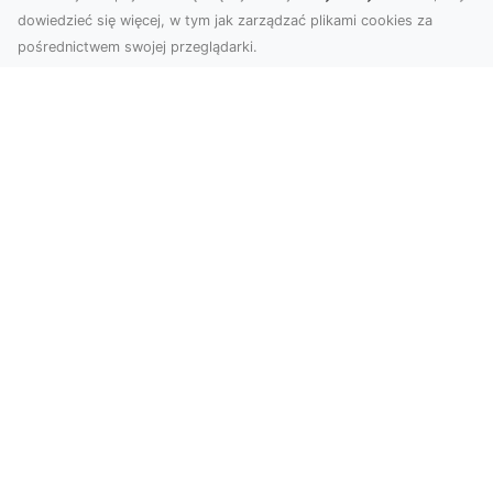
dowiedzieć się więcej, w tym jak zarządzać plikami cookies za
pośrednictwem swojej przeglądarki.
Usługi dronem Tarnów – nowoczesne
spojrzenie na promocję i dokumentację
Współczesne technologie otwierają nowe
możliwości w prezentacji i analizie. Firma Dron
Tarnów ofer...