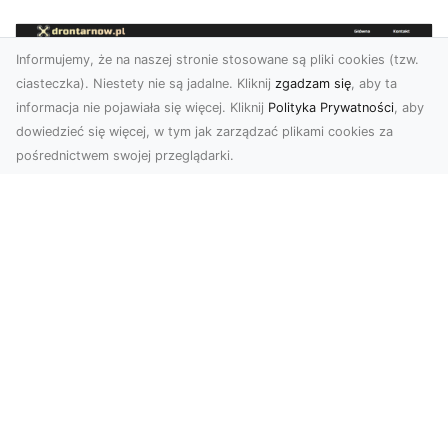
Informujemy, że na naszej stronie stosowane są pliki cookies (tzw.
ciasteczka). Niestety nie są jadalne. Kliknij
zgadzam się
, aby ta
informacja nie pojawiała się więcej. Kliknij
Polityka Prywatności
, aby
dowiedzieć się więcej, w tym jak zarządzać plikami cookies za
pośrednictwem swojej przeglądarki.
Usługi dronem Tarnów – nowoczesne
spojrzenie na promocję i dokumentację
Współczesne technologie otwierają nowe
możliwości w prezentacji i analizie. Firma Dron
Tarnów ofer...