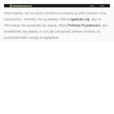
Informujemy, że na naszej stronie stosowane są pliki cookies (tzw.
ciasteczka). Niestety nie są jadalne. Kliknij
zgadzam się
, aby ta
informacja nie pojawiała się więcej. Kliknij
Polityka Prywatności
, aby
dowiedzieć się więcej, w tym jak zarządzać plikami cookies za
pośrednictwem swojej przeglądarki.
Usługi dronem Tarnów – nowoczesne
spojrzenie na promocję i dokumentację
Współczesne technologie otwierają nowe
możliwości w prezentacji i analizie. Firma Dron
Tarnów ofer...