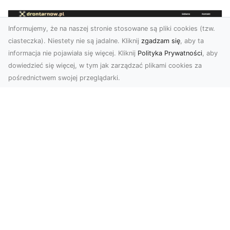
Informujemy, że na naszej stronie stosowane są pliki cookies (tzw.
ciasteczka). Niestety nie są jadalne. Kliknij
zgadzam się
, aby ta
informacja nie pojawiała się więcej. Kliknij
Polityka Prywatności
, aby
dowiedzieć się więcej, w tym jak zarządzać plikami cookies za
pośrednictwem swojej przeglądarki.
Usługi dronem Tarnów – nowoczesne
spojrzenie na promocję i dokumentację
Współczesne technologie otwierają nowe
możliwości w prezentacji i analizie. Firma Dron
Tarnów ofer...