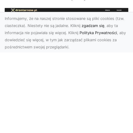
Informujemy, że na naszej stronie stosowane są pliki cookies (tzw.
ciasteczka). Niestety nie są jadalne. Kliknij
zgadzam się
, aby ta
informacja nie pojawiała się więcej. Kliknij
Polityka Prywatności
, aby
dowiedzieć się więcej, w tym jak zarządzać plikami cookies za
pośrednictwem swojej przeglądarki.
Usługi dronem Tarnów – nowoczesne
spojrzenie na promocję i dokumentację
Współczesne technologie otwierają nowe
możliwości w prezentacji i analizie. Firma Dron
Tarnów ofer...