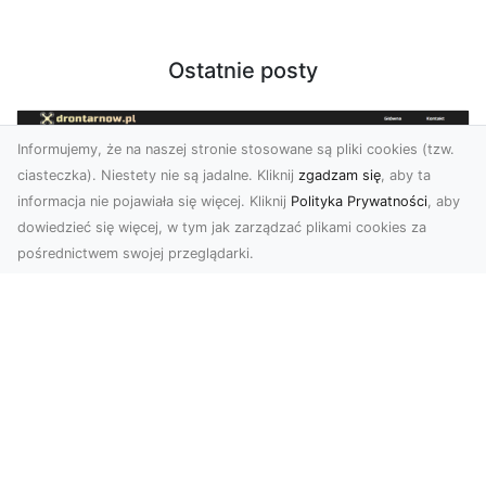
Ostatnie posty
Informujemy, że na naszej stronie stosowane są pliki cookies (tzw.
ciasteczka). Niestety nie są jadalne. Kliknij
zgadzam się
, aby ta
informacja nie pojawiała się więcej. Kliknij
Polityka Prywatności
, aby
dowiedzieć się więcej, w tym jak zarządzać plikami cookies za
pośrednictwem swojej przeglądarki.
Usługi dronem Tarnów – nowoczesne
spojrzenie na promocję i dokumentację
Współczesne technologie otwierają nowe
możliwości w prezentacji i analizie. Firma Dron