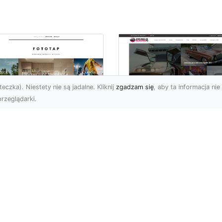
eczka). Niestety nie są jadalne. Kliknij
zgadzam się
, aby ta informacja nie 
rzeglądarki.
pewnij sobie
Kolekcjonowanie
ietne widoki – w
modeli Forda
zestrzeni domowej
Mustanga w serii H
Wheels
 którzy uwielbiają
różować, fascynują się
Wstęp do kolekcjonowan
odzeniem po górach,
modeli Forda Mustanga 
jazdami nad morze czy
serii Hot Wheels Czy
..