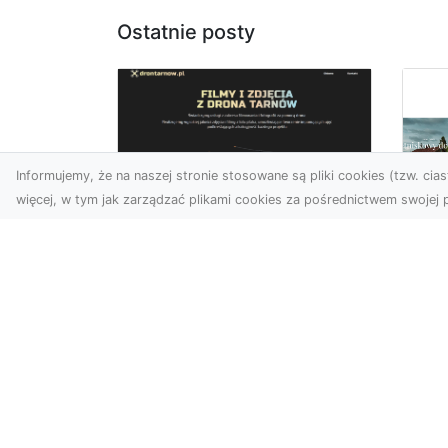
Ostatnie posty
Informujemy, że na naszej stronie stosowane są pliki cookies (tzw. ciast
więcej, w tym jak zarządzać plikami cookies za pośrednictwem swojej p
Usługi dronem
Tarnów –
Za
nowoczesne
św
spojrzenie na
pr
promocję i
Ci,
dokumentację
pod
Współczesne technologie
ch
otwierają nowe możliwości
wy
w prezentacji i analizie.
jez.