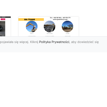
pojawiała się więcej. Kliknij
Polityka Prywatności
, aby dowiedzieć się
Profesjonalne Usługi
Rozbiórkowe i
Wyburzeniowe w
Radomiu – MA-TRANS
jako Zaufany Partner
ot
Rozbiórki i Wyburzenia
Budynków – Kluczowy Etap
ia
Przygotowania Inwestycji
w
Firma MA-TRANS z