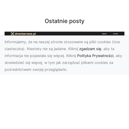
Ostatnie posty
Informujemy, że na naszej stronie stosowane są pliki cookies (tzw.
ciasteczka). Niestety nie są jadalne. Kliknij
zgadzam się
, aby ta
informacja nie pojawiała się więcej. Kliknij
Polityka Prywatności
, aby
dowiedzieć się więcej, w tym jak zarządzać plikami cookies za
pośrednictwem swojej przeglądarki.
Usługi dronem Tarnów – nowoczesne
spojrzenie na promocję i dokumentację
Współczesne technologie otwierają nowe