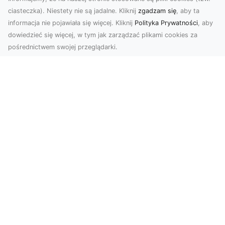
ciasteczka). Niestety nie są jadalne. Kliknij
zgadzam się
, aby ta
informacja nie pojawiała się więcej. Kliknij
Polityka Prywatności
, aby
dowiedzieć się więcej, w tym jak zarządzać plikami cookies za
pośrednictwem swojej przeglądarki.
Usługi dronem Tarnów – nowoczesne
spojrzenie na promocję i dokumentację
Współczesne technologie otwierają nowe
możliwości w prezentacji i analizie. Firma Dron
Tarnów ofer...