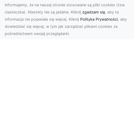
Informujemy, że na naszej stronie stosowane są pliki cookies (tzw.
ciasteczka). Niestety nie są jadalne. Kliknij
zgadzam się
, aby ta
informacja nie pojawiała się więcej. Kliknij
Polityka Prywatności
, aby
dowiedzieć się więcej, w tym jak zarządzać plikami cookies za
pośrednictwem swojej przeglądarki.
Usługi dronem Tarnów – nowoczesne
spojrzenie na promocję i dokumentację
Współczesne technologie otwierają nowe
możliwości w prezentacji i analizie. Firma Dron
Tarnów ofer...