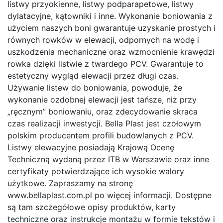
listwy przyokienne, listwy podparapetowe, listwy
dylatacyjne, kątowniki i inne. Wykonanie boniowania z
użyciem naszych boni gwarantuje uzyskanie prostych i
równych rowków w elewacji, odpornych na wodę i
uszkodzenia mechaniczne oraz wzmocnienie krawędzi
rowka dzięki listwie z twardego PCV. Gwarantuje to
estetyczny wygląd elewacji przez długi czas.
Używanie listew do boniowania, powoduje, że
wykonanie ozdobnej elewacji jest tańsze, niż przy
„ręcznym” boniowaniu, oraz zdecydowanie skraca
czas realizacji inwestycji. Bella Plast jest czołowym
polskim producentem profili budowlanych z PCV.
Listwy elewacyjne posiadają Krajową Ocenę
Techniczną wydaną przez ITB w Warszawie oraz inne
certyfikaty potwierdzające ich wysokie walory
użytkowe. Zapraszamy na stronę
www.bellaplast.com.pl po więcej informacji. Dostępne
są tam szczegółowe opisy produktów, karty
techniczne oraz instrukcje montażu w formie tekstów i