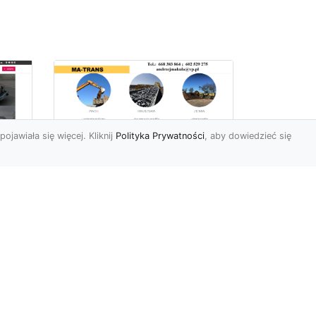
pojawiała się więcej. Kliknij
Polityka Prywatności
, aby dowiedzieć się
Profesjonalne Usługi
Rozbiórkowe i
Wyburzeniowe w
Radomiu – MA-TRANS
jako Zaufany Partner
ot
Rozbiórki i Wyburzenia
Budynków – Kluczowy Etap
ia
Przygotowania Inwestycji
w
Firma MA-TRANS z