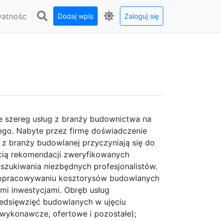
watnośc
Dodaj wpis
Zaloguj się
e szereg usług z branży budownictwa na
ego. Nabyte przez firmę doświadczenie
 branży budowlanej przyczyniają się do
ścią rekomendacji zweryfikowanych
zukiwania niezbędnych profesjonalistów.
w opracowywaniu kosztorysów budowlanych
i inwestycjami. Obręb usług
zedsięwzięć budowlanych w ujęciu
wykonawcze, ofertowe i pozostałe);