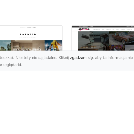
eczka). Niestety nie są jadalne. Kliknij
zgadzam się
, aby ta informacja nie 
rzeglądarki.
pewnij sobie
Kolekcjonowanie
ietne widoki – w
modeli Forda
zestrzeni domowej
Mustanga w serii H
Wheels
 którzy uwielbiają
różować, fascynują się
Wstęp do kolekcjonowan
odzeniem po górach,
modeli Forda Mustanga 
jazdami nad morze czy