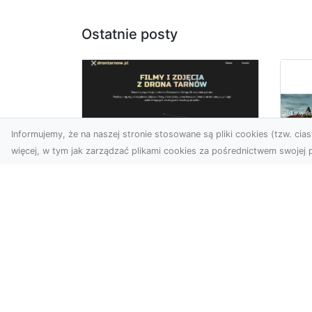
Ostatnie posty
Informujemy, że na naszej stronie stosowane są pliki cookies (tzw. ciast
więcej, w tym jak zarządzać plikami cookies za pośrednictwem swojej p
Usługi dronem
Tarnów –
Za
nowoczesne
św
spojrzenie na
pr
promocję i
Ci,
dokumentację
pod
Współczesne technologie
ch
otwierają nowe możliwości
wy