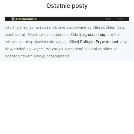
Ostatnie posty
Informujemy, że na naszej stronie stosowane są pliki cookies (tzw.
ciasteczka). Niestety nie są jadalne. Kliknij
zgadzam się
, aby ta
informacja nie pojawiała się więcej. Kliknij
Polityka Prywatności
, aby
dowiedzieć się więcej, w tym jak zarządzać plikami cookies za
pośrednictwem swojej przeglądarki.
Usługi dronem Tarnów – nowoczesne
spojrzenie na promocję i dokumentację
Współczesne technologie otwierają nowe
możliwości w prezentacji i analizie. Firma Dron
Tarnów ofer...