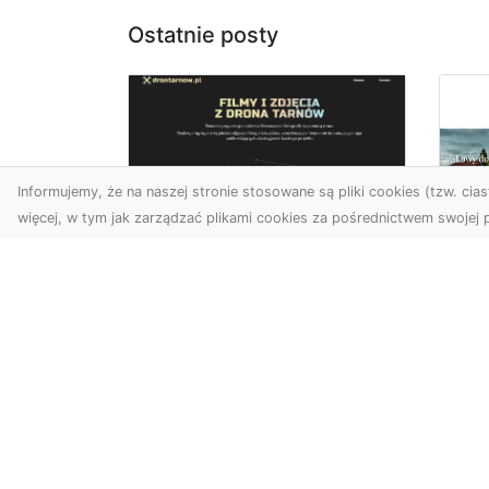
Ostatnie posty
Informujemy, że na naszej stronie stosowane są pliki cookies (tzw. ciast
więcej, w tym jak zarządzać plikami cookies za pośrednictwem swojej p
Usługi dronem
Tarnów –
Za
nowoczesne
św
spojrzenie na
pr
promocję i
Ci,
dokumentację
pod
Współczesne technologie
ch
otwierają nowe możliwości
wy
w prezentacji i analizie.
jez.