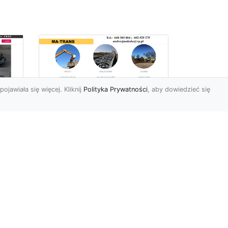
pojawiała się więcej. Kliknij
Polityka Prywatności
, aby dowiedzieć się
Profesjonalne Usługi
Rozbiórkowe i
Wyburzeniowe w
Radomiu – MA-TRANS
jako Zaufany Partner
ot
Rozbiórki i Wyburzenia
Budynków – Kluczowy Etap
ia
Przygotowania Inwestycji
w
Firma MA-TRANS z