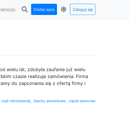
watnośc
Dodaj wpis
Zaloguj się
d wielu lat, zdobyła zaufanie już wielu
bkim czasie realizuje zamówienia. Firma
zamy do zapoznania się z ofertą firmy i
e stali nierdzewnej
,
blachy aluminiowe
,
cięcie laserowe