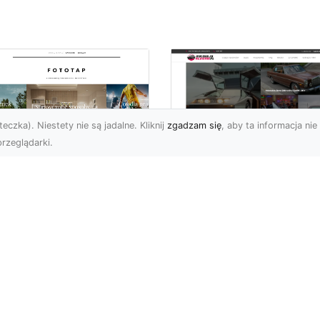
eczka). Niestety nie są jadalne. Kliknij
zgadzam się
, aby ta informacja nie 
rzeglądarki.
pewnij sobie
Kolekcjonowanie
ietne widoki – w
modeli Forda
zestrzeni domowej
Mustanga w serii H
Wheels
 którzy uwielbiają
różować, fascynują się
Wstęp do kolekcjonowan
odzeniem po górach,
modeli Forda Mustanga 
jazdami nad morze czy
serii Hot Wheels Czy
..