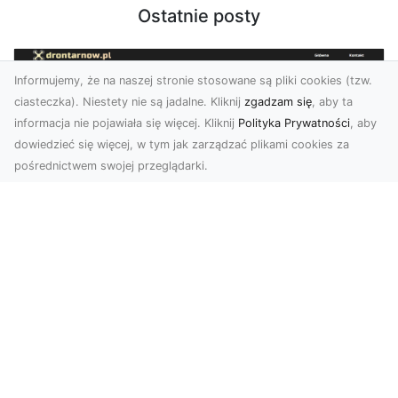
Ostatnie posty
Informujemy, że na naszej stronie stosowane są pliki cookies (tzw.
ciasteczka). Niestety nie są jadalne. Kliknij
zgadzam się
, aby ta
informacja nie pojawiała się więcej. Kliknij
Polityka Prywatności
, aby
dowiedzieć się więcej, w tym jak zarządzać plikami cookies za
pośrednictwem swojej przeglądarki.
Usługi dronem Tarnów – nowoczesne
spojrzenie na promocję i dokumentację
Współczesne technologie otwierają nowe
możliwości w prezentacji i analizie. Firma Dron
Tarnów ofer...