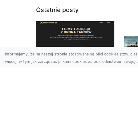
Ostatnie posty
Informujemy, że na naszej stronie stosowane są pliki cookies (tzw. ciast
więcej, w tym jak zarządzać plikami cookies za pośrednictwem swojej p
Usługi dronem
Tarnów –
Za
nowoczesne
św
spojrzenie na
pr
promocję i
Ci,
dokumentację
pod
Współczesne technologie
ch
otwierają nowe możliwości
wy
w prezentacji i analizie.
jez.