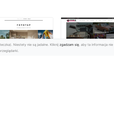
eczka). Niestety nie są jadalne. Kliknij
zgadzam się
, aby ta informacja nie 
rzeglądarki.
pewnij sobie
Kolekcjonowanie
ietne widoki – w
modeli Forda
zestrzeni domowej
Mustanga w serii H
Wheels
 którzy uwielbiają
różować, fascynują się
Wstęp do kolekcjonowan
odzeniem po górach,
modeli Forda Mustanga 
jazdami nad morze czy
serii Hot Wheels Czy
..