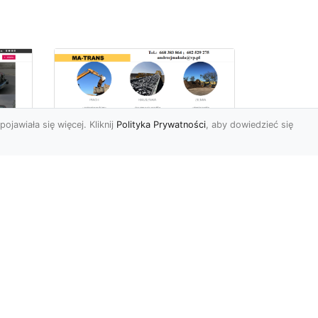
pojawiała się więcej. Kliknij
Polityka Prywatności
, aby dowiedzieć się
Profesjonalne Usługi
Rozbiórkowe i
Wyburzeniowe w
Radomiu – MA-TRANS
jako Zaufany Partner
ot
Rozbiórki i Wyburzenia
Budynków – Kluczowy Etap
ia
Przygotowania Inwestycji
w
Firma MA-TRANS z