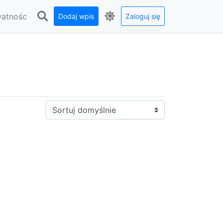
watnośc
Dodaj wpis
Zaloguj się
Sortuj: