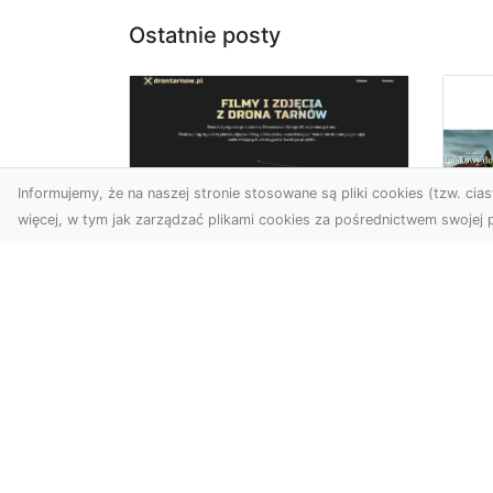
Ostatnie posty
Informujemy, że na naszej stronie stosowane są pliki cookies (tzw. ciast
więcej, w tym jak zarządzać plikami cookies za pośrednictwem swojej p
Usługi dronem
Tarnów –
Za
nowoczesne
św
spojrzenie na
pr
promocję i
Ci,
dokumentację
pod
Współczesne technologie
ch
otwierają nowe możliwości
wy
w prezentacji i analizie.
jez.