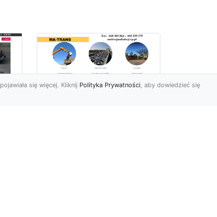
pojawiała się więcej. Kliknij
Polityka Prywatności
, aby dowiedzieć się
Profesjonalne Usługi
Rozbiórkowe i
Wyburzeniowe w
Radomiu – MA-TRANS
jako Zaufany Partner
ot
Rozbiórki i Wyburzenia
Budynków – Kluczowy Etap
ia
Przygotowania Inwestycji
w
Firma MA-TRANS z