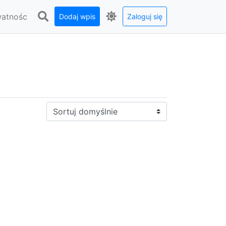
watnośc
Dodaj wpis
Zaloguj się
Sortuj: