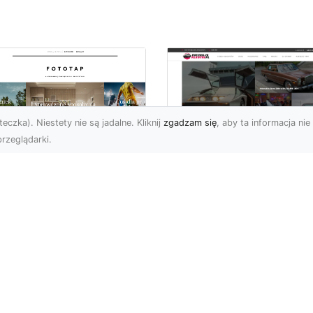
eczka). Niestety nie są jadalne. Kliknij
zgadzam się
, aby ta informacja nie 
rzeglądarki.
pewnij sobie
Kolekcjonowanie
ietne widoki – w
modeli Forda
zestrzeni domowej
Mustanga w serii H
Wheels
 którzy uwielbiają
różować, fascynują się
Wstęp do kolekcjonowan
odzeniem po górach,
modeli Forda Mustanga 
jazdami nad morze czy
serii Hot Wheels Czy
..