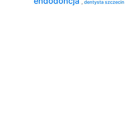
endodoncja
,
dentysta szczecin