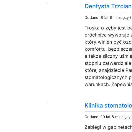
Dentysta Trzcia
Dodano: 8 lat 9 miesięcy 
Troska o zęby jest b
próchnica wywołuje 
który winien być oz
komfortu, bezpiecze
a także śliczny uśm
stopniu zatwardziałe
której znajdziecie P
stomatologicznych 
warunkach. Zapewnia
Klinika stomatol
Dodano: 10 lat 8 miesięcy
Zabiegi w gabinetach