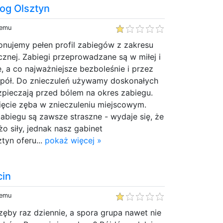
og Olsztyn
temu
onujemy pełen profil zabiegów z zakresu
icznej. Zabiegi przeprowadzane są w miłej i
, a co najważniejsze bezboleśnie i przez
pół. Do znieczuleń używamy doskonałych
zpieczają przed bólem na okres zabiegu.
nięcie zęba w znieczuleniu miejscowym.
biegu są zawsze straszne - wydaje się, że
o siły, jednak nasz gabinet
tyn oferu...
pokaż więcej »
cin
temu
zęby raz dziennie, a spora grupa nawet nie