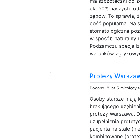
ma szczoteczki do z
ok. 50% naszych rod
zębów. To sprawia, ż
dość popularna. Na 
stomatologiczne poz
w sposób naturalny i
Podzamczu specjaliz
warunków zgryzowyc
Protezy Warsza
Dodano: 8 lat 5 miesięcy 
Osoby starsze mają ki
brakującego uzębien
protezy Warszawa. D
uzupełnienia protet
pacjenta na stałe (ni
kombinowane (protez