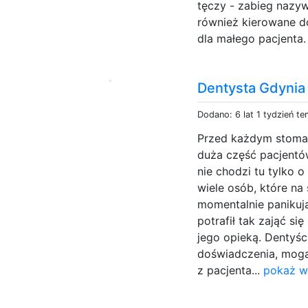
tęczy - zabieg nazyw
również kierowane d
dla małego pacjenta.
Dentysta Gdynia
Dodano: 6 lat 1 tydzień t
Przed każdym stomat
duża część pacjentów
nie chodzi tu tylko 
wiele osób, które n
momentalnie panikują
potrafił tak zająć si
jego opieką. Dentyści
doświadczenia, mog
z pacjenta...
pokaż w