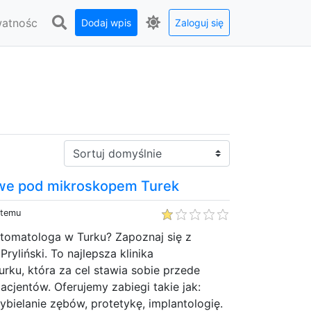
watnośc
Dodaj wpis
Zaloguj się
Sortuj:
owe pod mikroskopem Turek
 temu
tomatologa w Turku? Zapoznaj się z
Pryliński. To najlepsza klinika
rku, która za cel stawia sobie przede
cjentów. Oferujemy zabiegi takie jak:
ybielanie zębów, protetykę, implantologię.