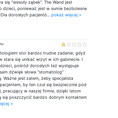
a się "wesoły ząbek". The Wand jest
o dzieci, ponieważ jest w sumie bezbolesne
 Dla dorosłych pacjentó...
pokaż więcej »
emu
ologiem stoi bardzo trudne zadanie, gdyż
 stara się unikać wizyt w ich gabinecie. I
o dzieci, pośród dorosłych też występuje
a sam dźwięk słowa "stomatolog"
. Ważne jest zatem, żeby specjalista
ę pacjentem, by ten czuł się bezpiecznie pod
, pracujący w naszej firmie, dzięki latom
ą się poszczycić bardzo dobrym kontaktem
ięcej »