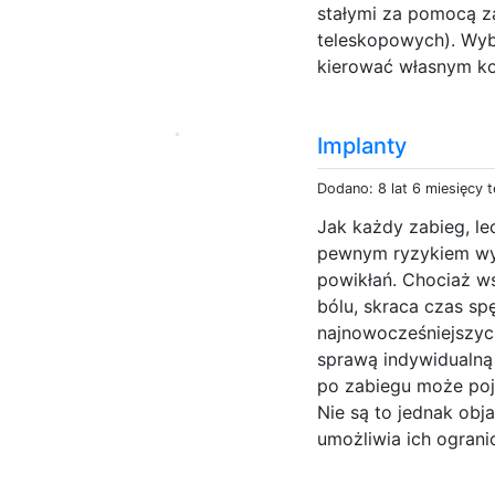
stałymi za pomocą za
teleskopowych). Wyb
kierować własnym ko
Implanty
Dodano: 8 lat 6 miesięcy 
Jak każdy zabieg, le
pewnym ryzykiem wy
powikłań. Chociaż w
bólu, skraca czas sp
najnowocześniejszyc
sprawą indywidualną 
po zabiegu może poja
Nie są to jednak obj
umożliwia ich ogranic