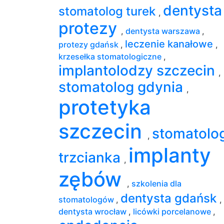
dentyst
stomatolog turek
,
protezy
,
dentysta warszawa
,
leczenie kanałowe
protezy gdańsk
,
,
krzesełka stomatologiczne
,
implantolodzy szczecin
,
stomatolog gdynia
,
protetyka
szczecin
stomatolo
,
implanty
trzcianka
,
zębów
,
szkolenia dla
dentysta gdańsk
stomatologów
,
,
dentysta wrocław
,
licówki porcelanowe
,