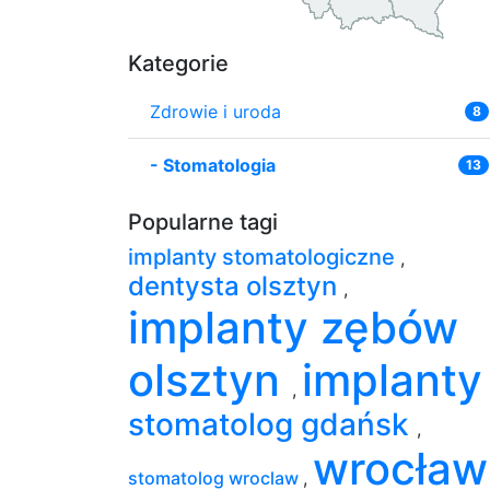
Kategorie
Zdrowie i uroda
8
-
Stomatologia
13
Popularne tagi
implanty stomatologiczne
,
dentysta olsztyn
,
implanty zębów
olsztyn
implant
,
stomatolog gdańsk
,
wrocła
stomatolog wroclaw
,