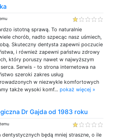
nka
temu
ardzo istotną sprawą. To naturalnie
wiele chorób, nadto szpecąc nasz uśmiech,
dobą. Skuteczny dentysta zapewni poczucie
ństwa, i również zapewni państwu zdrowy
iech, który poruszy nawet w najwyższym
 serca. Serwis - to strona internetowa na
aństwo szeroki zakres usług
prowadzonych w niezwykle komfortowych
my także wysoki komf...
pokaż więcej »
ogiczna Dr Gajda od 1983 roku
 temu
 dentystycznych będą mniej straszne, o ile