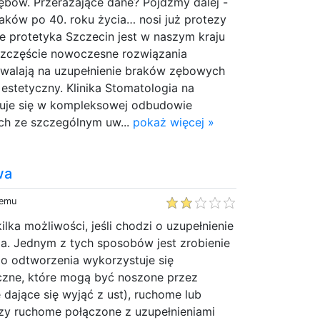
ębów. Przerażające dane? Pójdźmy dalej -
aków po 40. roku życia… nosi już protezy
e protetyka Szczecin jest w naszym kraju
szczęście nowoczesne rozwiązania
walają na uzupełnienie braków zębowych
 estetyczny. Klinika Stomatologia na
uje się w kompleksowej odbudowie
h ze szczególnym uw...
pokaż więcej »
wa
temu
lka możliwości, jeśli chodzi o uzupełnienie
ia. Jednym z tych sposobów jest zrobienie
o odtworzenia wykorzystuje się
yczne, które mogą być noszone przez
e dające się wyjąć z ust), ruchome lub
y ruchome połączone z uzupełnieniami