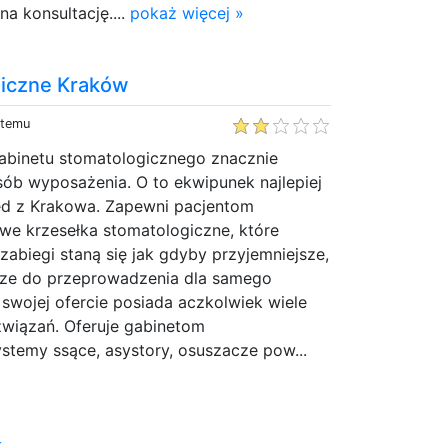
a konsultację....
pokaż więcej »
giczne Kraków
 temu
abinetu stomatologicznego znacznie
ób wyposażenia. O to ekwipunek najlepiej
ed z Krakowa. Zapewni pacjentom
we krzesełka stomatologiczne, które
 zabiegi staną się jak gdyby przyjemniejsze,
jsze do przeprowadzenia dla samego
swojej ofercie posiada aczkolwiek wiele
związań. Oferuje gabinetom
stemy ssące, asystory, osuszacze pow...
k