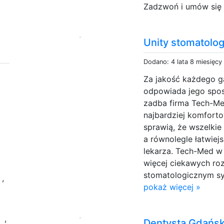
Zadzwoń i umów się n
Unity stomatolo
Dodano: 4 lata 8 miesięcy
Za jakość każdego g
odpowiada jego spos
zadba firma Tech-M
najbardziej komforto
sprawią, że wszelkie
a równolegle łatwie
lekarza. Tech-Med w 
więcej ciekawych ro
y
stomatologicznym sy
,
pokaż więcej »
w
,
Dentysta Gdańs