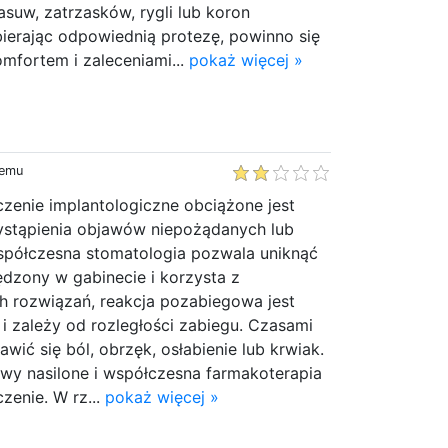
suw, zatrzasków, rygli lub koron
ierając odpowiednią protezę, powinno się
mfortem i zaleceniami...
pokaż więcej »
temu
czenie implantologiczne obciążone jest
stąpienia objawów niepożądanych lub
spółczesna stomatologia pozwala uniknąć
ędzony w gabinecie i korzysta z
h rozwiązań, reakcja pozabiegowa jest
i zależy od rozległości zabiegu. Czasami
wić się ból, obrzęk, osłabienie lub krwiak.
awy nasilone i współczesna farmakoterapia
zenie. W rz...
pokaż więcej »