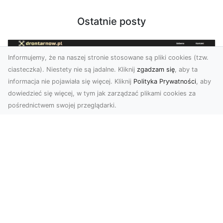
Ostatnie posty
Informujemy, że na naszej stronie stosowane są pliki cookies (tzw.
ciasteczka). Niestety nie są jadalne. Kliknij
zgadzam się
, aby ta
informacja nie pojawiała się więcej. Kliknij
Polityka Prywatności
, aby
dowiedzieć się więcej, w tym jak zarządzać plikami cookies za
pośrednictwem swojej przeglądarki.
Usługi dronem Tarnów – nowoczesne
spojrzenie na promocję i dokumentację
Współczesne technologie otwierają nowe
możliwości w prezentacji i analizie. Firma Dron