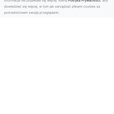
informacja nie pojawiała się więcej. Kliknij
Polityka Prywatności
, aby
dowiedzieć się więcej, w tym jak zarządzać plikami cookies za
pośrednictwem swojej przeglądarki.
Usługi dronem Tarnów – nowoczesne
spojrzenie na promocję i dokumentację
Współczesne technologie otwierają nowe
możliwości w prezentacji i analizie. Firma Dron
Tarnów ofer...