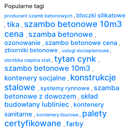
Popularne tagi
bloczki silikatowe
producent szamb betonowych
,
szambo betonowe 10m3
tika
,
,
cena
szamba betonowe
,
,
ozonowanie
szambo betonowe cena
,
,
zbiorniki betonowe
,
usługi dociepleniowe
,
tytan cynk
obróbka cieplna stali
,
,
szambo betonowe 10m3
,
konstrukcje
kontenery socjalne
,
stalowe
szamba
systemy rynnowe
,
,
betonowe z dowozem
skład
,
budowlany lubliniec
kontenery
,
palety
sanitarne
,
kontenery biurowe
,
certyfikowane
farby
,