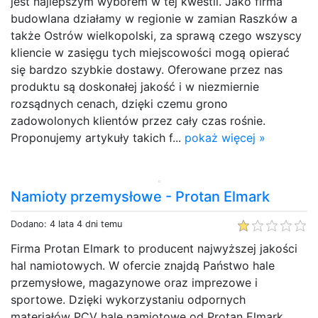
jest najlepszym wyborem w tej kwestii. Jako firma
budowlana działamy w regionie w zamian Raszków a
także Ostrów wielkopolski, za sprawą czego wszyscy
kliencie w zasięgu tych miejscowości mogą opierać
się bardzo szybkie dostawy. Oferowane przez nas
produktu są doskonałej jakość i w niezmiernie
rozsądnych cenach, dzięki czemu grono
zadowolonych klientów przez cały czas rośnie.
Proponujemy artykuły takich f...
pokaż więcej »
Namioty przemysłowe - Protan Elmark
Dodano: 4 lata 4 dni temu
Firma Protan Elmark to producent najwyższej jakości
hal namiotowych. W ofercie znajdą Państwo hale
przemysłowe, magazynowe oraz imprezowe i
sportowe. Dzięki wykorzystaniu odpornych
materiałów PCV hale namiotowe od Protan Elmark