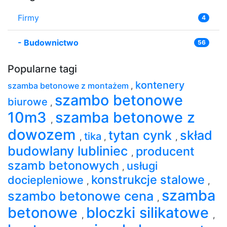
Firmy
4
-
Budownictwo
56
Popularne tagi
kontenery
szamba betonowe z montażem
,
szambo betonowe
biurowe
,
10m3
szamba betonowe z
,
dowozem
tytan cynk
skład
tika
,
,
,
budowlany lubliniec
producent
,
szamb betonowych
usługi
,
konstrukcje stalowe
dociepleniowe
,
,
szamba
szambo betonowe cena
,
betonowe
bloczki silikatowe
,
,