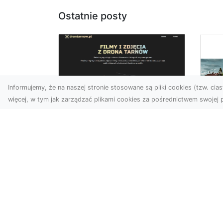
Ostatnie posty
Informujemy, że na naszej stronie stosowane są pliki cookies (tzw. ciast
więcej, w tym jak zarządzać plikami cookies za pośrednictwem swojej p
Usługi dronem
Tarnów –
Za
nowoczesne
św
spojrzenie na
pr
promocję i
Ci,
dokumentację
pod
Współczesne technologie
ch
otwierają nowe możliwości
wy
w prezentacji i analizie.
jez.