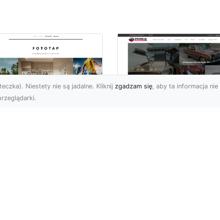
eczka). Niestety nie są jadalne. Kliknij
zgadzam się
, aby ta informacja nie 
rzeglądarki.
pewnij sobie
Kolekcjonowanie
ietne widoki – w
modeli Forda
zestrzeni domowej
Mustanga w serii H
Wheels
 którzy uwielbiają
różować, fascynują się
Wstęp do kolekcjonowan
odzeniem po górach,
modeli Forda Mustanga 
jazdami nad morze czy
serii Hot Wheels Czy
..