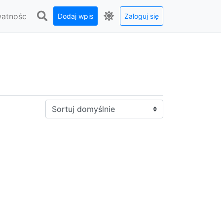
watnośc
Dodaj wpis
Zaloguj się
Sortuj: