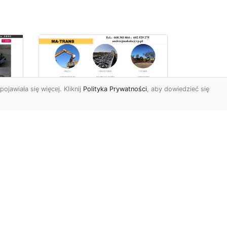
pojawiała się więcej. Kliknij
Polityka Prywatności
, aby dowiedzieć się
Profesjonalne Usługi
Rozbiórkowe i
Wyburzeniowe w
Radomiu – MA-TRANS
jako Zaufany Partner
ot
Rozbiórki i Wyburzenia
Budynków – Kluczowy Etap
ia
Przygotowania Inwestycji
w
Firma MA-TRANS z